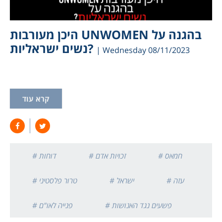
היכן מעורבות UNWOMEN בהגנה על
נשים ישראליות?
| Wednesday 08/11/2023
קרא עוד
# חמאס
# זכויות אדם
# דוחות
# עזה
# ישראל
# טרור פלסטיני
# פשעים נגד האנושות
# פנייה לאו"ם