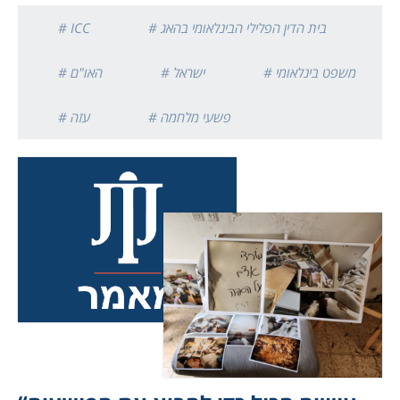
# בית הדין הפלילי הבינלאומי בהאג
# ICC
# משפט בינלאומי
# ישראל
# האו"ם
# פשעי מלחמה
# עזה