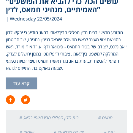
“עושים הכול כדי להביא את הפושעים
האמיתיים, מנהיגי חמאס, לדין”
| Wednesday 22/05/2024
התובע הראשי בבית הדין הפלילי הבין־לאומי בהאג הודיע כי יבקש לדון
בהוצאת צווי מעצר לראש ממשלת ישראל בנימין נתניהו, שר הביטחון
יואב גלנט, לצידם של בכירי החמאס - סינוואר ודף. עו"ד אורי מורד, ראש
המחלקה למשפט בין־לאומי, ציבורי ודיפלומטי במכון ירושלים לצדק,
הפועל להגשת תביעות בהאג נגד ראשי החמאס ומיצוי זכויות נפגעי
שבעה באוקטובר, התייחס לנושא.
קרא עוד
# חמאס
# בית הדין הפלילי הבינלאומי בהאג
# עזה
# משפט בינלאומי
# ישראל