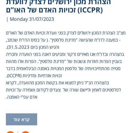
הצהרת מכון ירושלים לצדק לוועדת
זכויות האדם של האו”ם (ICCPR)
| Monday 31/07/2023
מצ"ב הצהרת המכון ירושלים לצדק בפני וועדת זכויות האדם של האו''ם
- במענה לדו''ח שהגישה "מדינת פלסטין". ( על בסיס הדו''ח שכתב,
והגיש המכון ביום 31.5.2023).
בהצהרה ובדו''ח אנו מאירים זרקור ומביעים דאגה בפני הוועדה וחבריה
בעניין הפרות חוזרות ונשנות של "מדינת פלסטין". הפרות אלו מהוות
סטייה מהתחייבויותיה של פלסטין המנויות באמנה הבינלאומית בדבר
זכויות אזרחיות ומדיניות (ICCPR).
בהצהרה הנ"ל ניתן למצוא את בקשת המכון מהוועדה, לקרוא
לפלסטינים לאמץ וליישם שורה של צעדים לקידום ושמירה על זכויות
אדם עפ''י האמנה.
קרא עוד