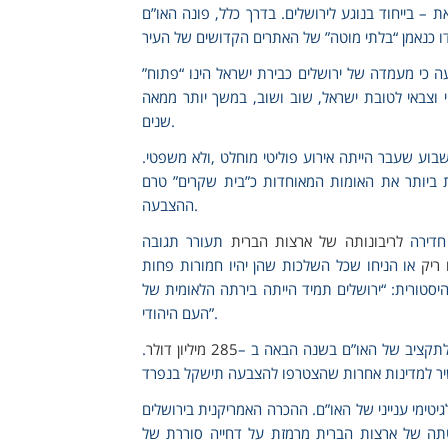
 – בייחוד בנוגע לירושלים. בדרך כלל, פונה האו”ם
 כי מעמדה של ירושלים כבירת ישראל הינו “פתוח”
 וצבאי לטובת ישראל, שוב ושוב, במשך יותר ממאה
שנים.
וע שעבר הייתה אירוע פוליטי מוחלט ,ולא משפטי.
 ביותר את האומות המאוחדות כ”בית שקרים” טרם
ההצבעה.
 חדירה
לריבונותה של ארצות הברית
תעורר תגובה
 ריק
או הניחו שכל השלכות שהן יהיו חמורות פחות
טורית: “ירושלים תמיד הייתה בירתה הלאומית של
העם היהודי”.
לתקציב של האו”ם בשנה הבאה ב –
285 מיליון דולר
.
טימי ענייני של האו”ם. ההכרה האמריקנית בירושלים
טתה של ארצות הברית מרמזת על דחייה סוררת של