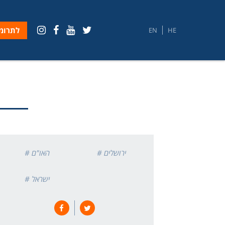
לתרומ
EN
HE
# ירושלים
# האו"ם
# ישראל