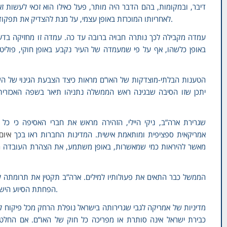
דיבר, ובמקומות, בהם הדבר היה מותר, פעל כאילו הוא זכאי לעשות זאת
לאחריותו המוכרזת באופן עצמי, על מנת להצדיק את תפקודו כנאמן “בלתי מוטה” של האתרים הקדושים של העיר.
עמדה מקבילה לכך נותרה חבויה ברובה עד כה. עמדה זו מחזיקה בדעה
באופן כלשהו, אף על פי שמעמדה של העיר נקבע באופן חוקי, פוליטי
הטענות הבלתי-מוצדקות של האו”ם מראות כיצד הצבעת הגינוי של השב
יתכן שזו הסיבה שבגינה ראש הממשלה נתניהו תיאר בשפה האכזרית
שגרירת ארה”ב, ניקי היילי, הזהירה מראש את חברי האסיפה כי כל
אמריקאית ספציפית ומותאמת אישית. המדינות החברות ראו בכך
איום
מאשר להיראות כמי שמאשרות, באופן משתמע, את הצהרת העובדה היס
הממשל כבר התאים את פעולותיו למילים. ארה”ב תקטין את תרומתה 
הפחתת הסיוע הישיר למדינות אחרות שהצטרפו להצבעה תישקל בנפרד.
מדיניות של אמריקה לגבי שגרירותה בישראל נופלת הרחק מכל פיקוח לגי
כבירת ישראל אינה סותרת או מפריכה כל חוק של האו”ם. אם החל