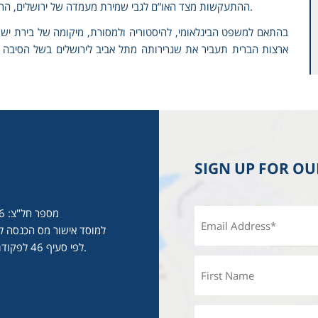
ההתעקשות מצד האו”ם לגבי שמירת מעמדה של ירושלים, הרי שפתיחת דיון פתוח לגבי “זכויות” כבר היה דרוש מזמן.
בהתאם למשפט הבינלאומי, להיסטוריה ולמסורת, מיקומה של בירת ישרא
ארצות הברית תעביר את שגרירותה מתל אביב לירושלים בשל הסיבה ה
SIGN UP FOR O
מספר חל"צ: 513986646
למוסד אישור מס הכנסה לע
לפי סעיף 46 לפקודת מס הכנסה.