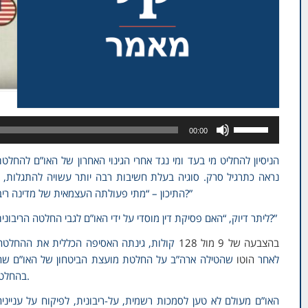
Use
00:00
Up/Down
Arrow
הניסיון להחליט מי בעד ומי נגד אחרי הגינוי האחרון של האו”ם להחל
keys
נראה כתרגיל סרק. סוגיה בעלת חשיבות רבה יותר עשויה להתגלות, 
to
התיכון – “מתי פעולתה העצמאית של מדינה ריבונית הופכת לעסק לגיטימי (כלומר, לדאגה) של האו”ם?”
increase
ליתר דיוק, “האם פסיקת דין מוסדי על ידי האו”ם לגבי החלטה הריבונית של אמריקה על השגרירות שלה, הינו מעשה לגיטימי?”
or
decrease
בהצבעה של 9 מול 128
קולות, גינתה האסיפה הכללית את ההחלטה 
volume.
לאחר
הוטו
שהטילה ארה”ב על החלטת מועצת הביטחון של האו”ם שהת
בהחלט חושפות דעות המוחזקות במשך זמן רב על ידי האו”ם.
האו”ם מעולם לא טען לסמכות רשמית, על-ריבונית, לפיקוח על ענייני