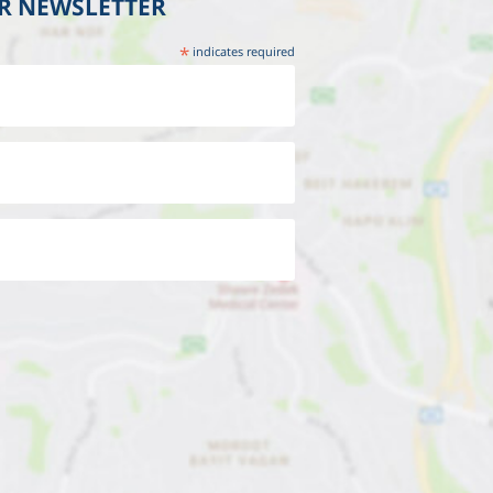
UR NEWSLETTER
*
indicates required