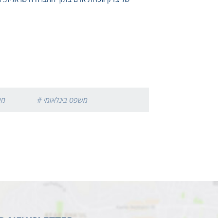
# משפט בינלאומי
# 