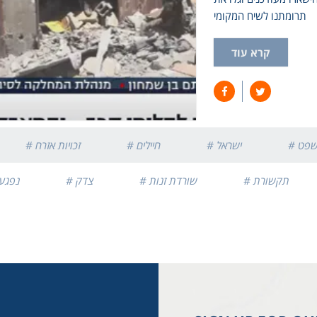
תרומתנו לשיח המקומי
קרא עוד
משפט
# ישראל
# חיילים
# זכויות אזרח
# תקשורת
# שורדת זנות
# צדק
# נפג