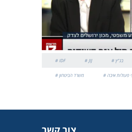
# בג"ץ
# JIJ
# IDF
עי פעולות איבה
# משרד הביטחון
צור קשר