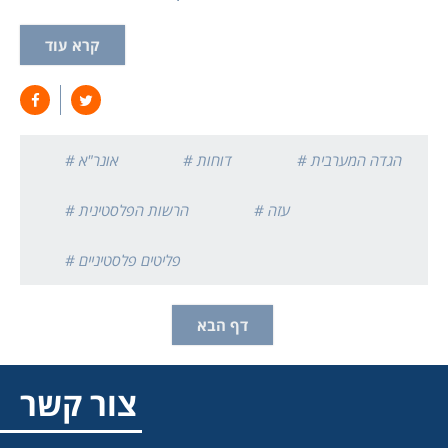
קרא עוד
# הגדה המערבית
# דוחות
# אונר"א
# עזה
# הרשות הפלסטינית
# פליטים פלסטיניים
דף הבא
צור קשר