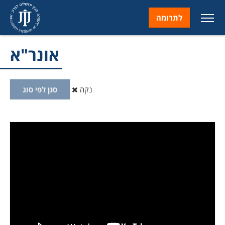
לתרומה
אונר"א
נקה
סנן לפי סוג