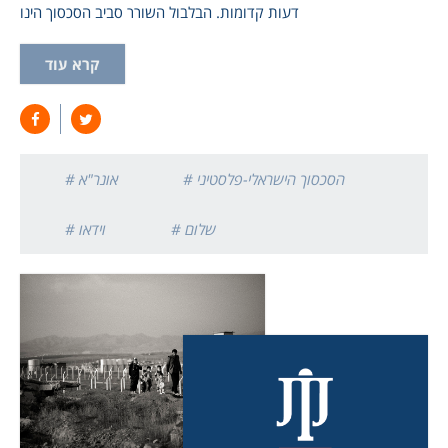
דעות קדומות. הבלבול השורר סביב הסכסוך הינו
קרא עוד
# הסכסוך הישראלי-פלסטיני
# אונר"א
# שלום
# וידאו