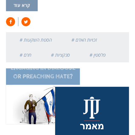
קרא עוד
# זכויות האדם
# הסטת השקעות
# פלסטין
# סנקציות
# חרם