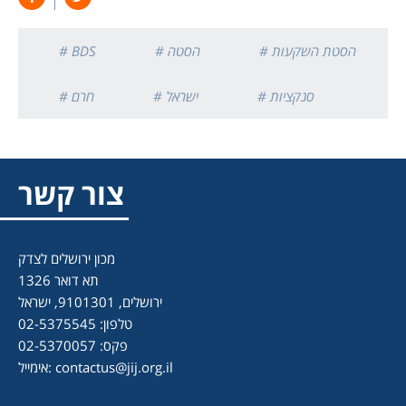
# הסטת השקעות
# הסטה
# BDS
# סנקציות
# ישראל
# חרם
צור קשר
מכון ירושלים לצדק
תא דואר 1326
ירושלים, 9101301, ישראל
טלפון: 02-5375545
פקס: 02-5370057
contactus@jij.org.il
אימייל: