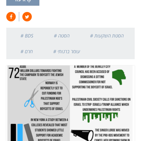
# הסטת השקעות
# הסטה
# BDS
# עומר ברגותי
# חרם