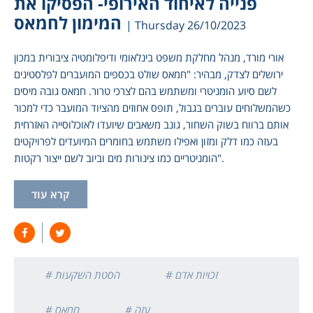
פנייה לאיחוד האירופי- הפסיקו את
המימון לחמאס
| Thursday 26/10/2023
אורי מורד, מנהל מחלקת משפט בינלאומי ודיפלומטיה ציבורית במכון
ירושלים לצדק, מבהיר: "חמאס שולט בכספים המועברים לפלסטינים
לשם סיוע הומניטרי ומשתמש בהם לצרכי טרור. חמאס גובה מיסים
כשהמשלוחים עוברים בגבול, תופס אחוזים מהציוד המועבר כדי למכור
אותם ברווח בשוק השחור, גונב משאבים שיועדו לאוכלוסייה האזרחית
בעזה כמו דלק ומזון ואפילו משתמש בחומרים המיועדים לפרויקטים
הומניטריים כמו צינורות מים וביוב לשם ייצור רקטות".
קרא עוד
# זכויות אדם
# הסטת השקעות
# עזה
# חמאס